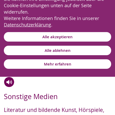
Cookie-Einstellungen unten auf der Seite
widerrufen.
Weitere Informationen finden Sie in unserer
Datenschutzerklärung
.
Alle akzeptieren
Alle ablehnen
Mehr erfahren
Zur
Aktiviere
Ein
Sonstige Medien
Leichten
Audio-
Video
Sprache
Unterstützung.
in
Literatur und bildende Kunst, Hörspiele,
wechseln.
Deutscher