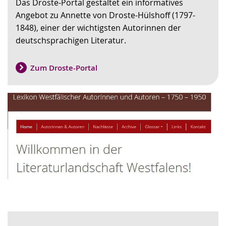
Das Droste-Portal gestaltet ein informatives
wechseln.
Deutscher
Angebot zu Annette von Droste-Hülshoff (1797-
Gebärdensprache
1848), einer der wichtigsten Autorinnen der
wird
deutschsprachigen Literatur.
angezeigt.
Zum Droste-Portal