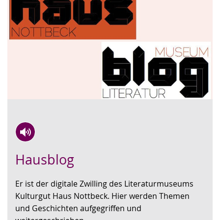
Zur
Aktiviere
Ein
Hausblog
Leichten
Audio-
Video
Sprache
Unterstützung.
in
Er ist der digitale Zwilling des Literaturmuseums
wechseln.
Deutscher
Kulturgut Haus Nottbeck. Hier werden Themen
Gebärdensprache
und Geschichten aufgegriffen und
wird