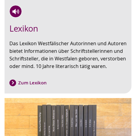
Zur
Aktiviere
Ein
Lexikon
Leichten
Audio-
Video
Sprache
Unterstützung.
in
Das Lexikon Westfälischer Autorinnen und Autoren
wechseln.
Deutscher
bietet Informationen über Schriftstellerinnen und
Gebärdensprache
Schriftsteller, die in Westfalen geboren, verstorben
wird
oder mind. 10 Jahre literarisch tätig waren.
angezeigt.
Zum Lexikon