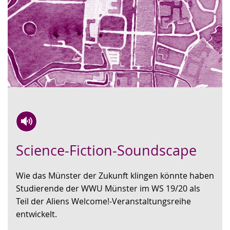
Zur
Aktiviere
Ein
Science-Fiction-Soundscape
Leichten
Audio-
Video
Sprache
Unterstützung.
in
Wie das Münster der Zukunft klingen könnte haben
wechseln.
Deutscher
Studierende der WWU Münster im WS 19/20 als
Gebärdensprache
Teil der Aliens Welcome!-Veranstaltungsreihe
wird
entwickelt.
angezeigt.