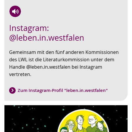
Zur
Aktiviere
Ein
Instagram:
Leichten
Audio-
Video
Sprache
Unterstützung.
in
@leben.in.westfalen
wechseln.
Deutscher
Gebärdensprache
Gemeinsam mit den fünf anderen Kommissionen
wird
des LWL ist die Literaturkommission unter dem
angezeigt.
Handle @leben.in.westfalen bei Instagram
vertreten.
Zum Instagram-Profil "leben.in.westfalen"