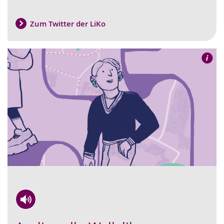
Zum Twitter der LiKo
Zur
Aktiviere
Ein