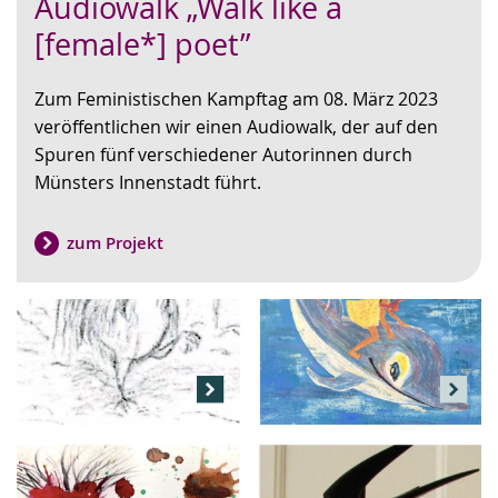
Audiowalk „Walk like a
Leichten
Audio-
Video
Sprache
Unterstützung.
in
[female*] poet”
wechseln.
Deutscher
Gebärdensprache
Zum Feministischen Kampftag am 08. März 2023
wird
veröffentlichen wir einen Audiowalk, der auf den
angezeigt.
Spuren fünf verschiedener Autorinnen durch
Münsters Innenstadt führt.
zum Projekt