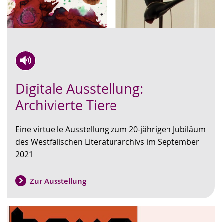
Zur
Aktiviere
Ein
Digitale Ausstellung:
Leichten
Audio-
Video
Sprache
Unterstützung.
in
Archivierte Tiere
wechseln.
Deutscher
Gebärdensprache
Eine virtuelle Ausstellung zum 20-jährigen Jubiläum
wird
des Westfälischen Literaturarchivs im September
angezeigt.
2021
Zur Ausstellung