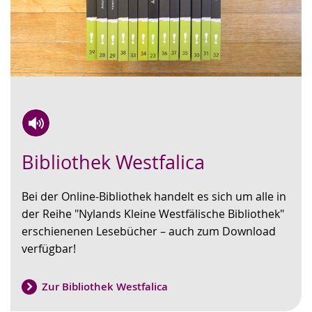
Zur
Aktiviere
Ein
Bibliothek Westfalica
Leichten
Audio-
Video
Sprache
Unterstützung.
in
Bei der Online-Bibliothek handelt es sich um alle in
wechseln.
Deutscher
der Reihe "Nylands Kleine Westfälische Bibliothek"
Gebärdensprache
erschienenen Lesebücher – auch zum Download
wird
verfügbar!
angezeigt.
Zur Bibliothek Westfalica