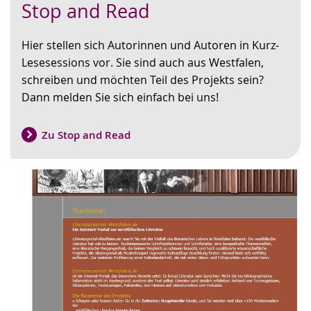
Stop and Read
Leichten
Audio-
Video
Sprache
Unterstützung.
in
Hier stellen sich Autorinnen und Autoren in Kurz-
wechseln.
Deutscher
Lesesessions vor. Sie sind auch aus Westfalen,
Gebärdensprache
schreiben und möchten Teil des Projekts sein?
wird
Dann melden Sie sich einfach bei uns!
angezeigt.
Zu Stop and Read