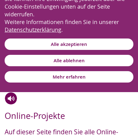
Cookie-Einstellungen unten auf der Seite
widerrufen.
Weitere Informationen finden Sie in unserer
Datenschutzerklärung
.
Alle akzeptieren
Alle ablehnen
Mehr erfahren
Zur
Aktiviere
Ein
Online-Projekte
Leichten
Audio-
Video
Sprache
Unterstützung.
in
Auf dieser Seite finden Sie alle Online-
wechseln.
Deutscher