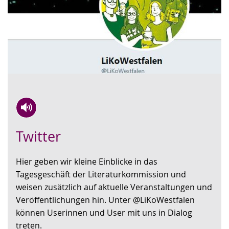
Zur
Aktiviere
Ein
Twitter
Leichten
Audio-
Video
Sprache
Unterstützung.
in
Hier geben wir kleine Einblicke in das
wechseln.
Deutscher
Tagesgeschäft der Literaturkommission und
Gebärdensprache
weisen zusätzlich auf aktuelle Veranstaltungen und
wird
Veröffentlichungen hin. Unter @LiKoWestfalen
angezeigt.
können Userinnen und User mit uns in Dialog
treten.