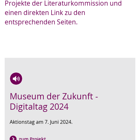
Projekte der Literaturkommission und
Gebärdensprache
einen direkten Link zu den
wird
entsprechenden Seiten.
angezeigt.
Zur
Aktiviere
Ein
Museum der Zukunft -
Leichten
Audio-
Video
Sprache
Unterstützung.
in
Digitaltag 2024
wechseln.
Deutscher
Gebärdensprache
Aktionstag am 7. Juni 2024.
wird
angezeigt.
zum Projekt