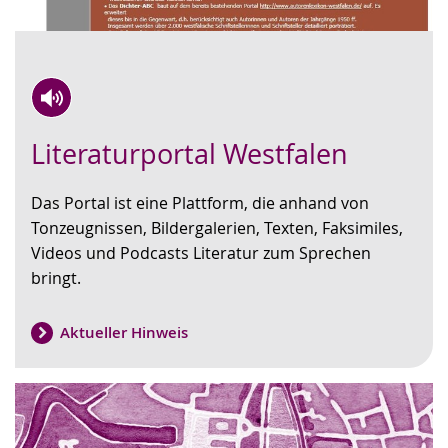
Zur
Aktiviere
Ein
Literaturportal Westfalen
Leichten
Audio-
Video
Sprache
Unterstützung.
in
Das Portal ist eine Plattform, die anhand von
wechseln.
Deutscher
Tonzeugnissen, Bildergalerien, Texten, Faksimiles,
Gebärdensprache
Videos und Podcasts Literatur zum Sprechen
wird
bringt.
angezeigt.
Aktueller Hinweis