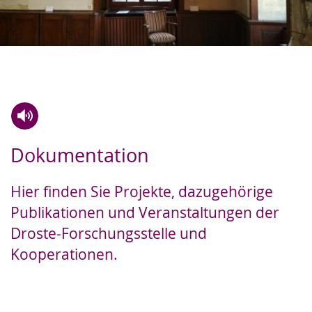
Zur
Aktiviere
Ein
Dokumentation
Leichten
Audio-
Video
Sprache
Unterstützung.
in
Hier finden Sie Projekte, dazugehörige
wechseln.
Deutscher
Publikationen und Veranstaltungen der
Gebärdensprache
Droste-Forschungsstelle und
wird
Kooperationen.
angezeigt.