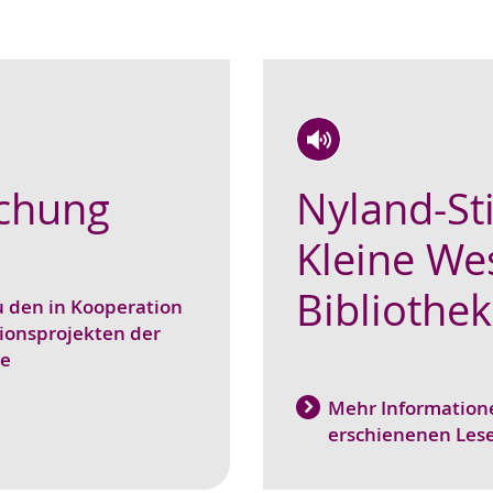
Zur
Aktiviere
Ein
schung
Nyland-Sti
Leichten
Audio-
Video
Sprache
Unterstützung.
in
Kleine Wes
wechseln.
Deutscher
Gebärdensprache
Bibliothek
 den in Kooperation
wird
ionsprojekten der
angezeigt.
le
Mehr Informatione
erschienenen Les