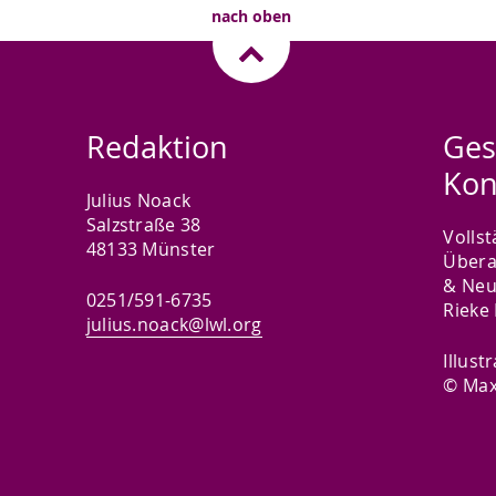
nach oben
Redaktion
Ges
Kon
Julius Noack
Salzstraße 38
Volls
48133 Münster
Übera
& Neu
0251/591-6735
Rieke
julius.noack@lwl.org
Illust
© Max