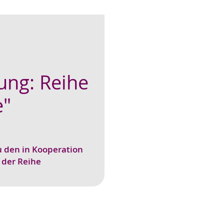
ung: Reihe
e"
 den in Kooperation
 der Reihe