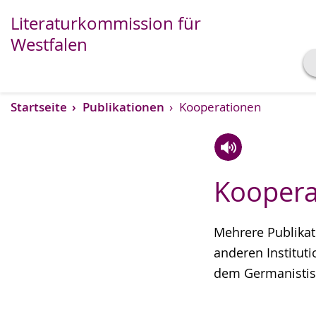
Literaturkommission für
Westfalen
Transkript anzeigen
Startseite
Publikationen
Kooperationen
Abspielen
Pausieren
Zur
Aktiviere
Ein
Koopera
Leichten
Audio-
Video
Sprache
Unterstützung.
in
wechseln.
Deutscher
Mehrere Publikat
Gebärdensprach
anderen Institut
wird
dem Germanistisc
angezeigt.