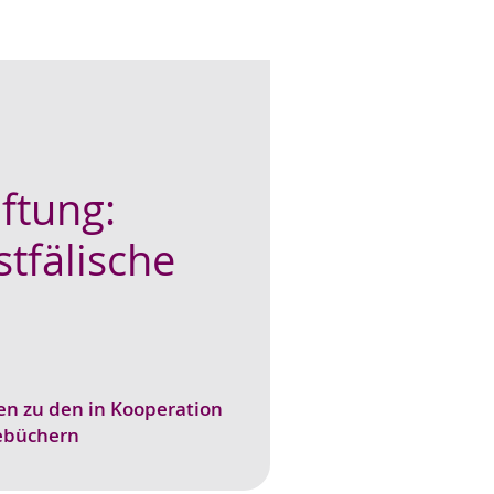
ftung:
tfälische
n zu den in Kooperation
ebüchern