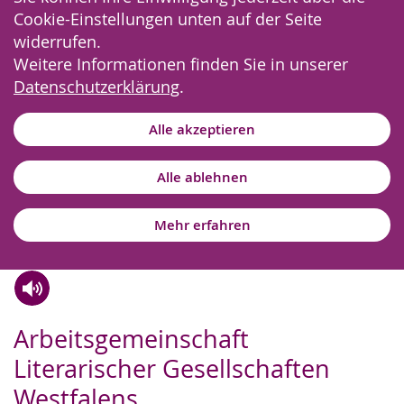
Cookie-Einstellungen unten auf der Seite
widerrufen.
Weitere Informationen finden Sie in unserer
Datenschutzerklärung
.
Alle akzeptieren
Alle ablehnen
Mehr erfahren
Zur
Aktiviere
Ein
Arbeitsgemeinschaft
Leichten
Audio-
Video
Literarischer Gesellschaften
Sprache
Unterstützung.
in
Westfalens
wechseln.
Deutscher